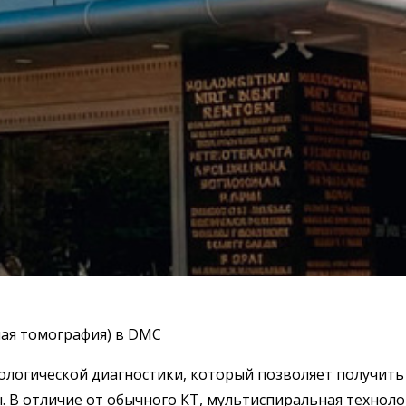
ая томография) в DMC
ологической диагностики, который позволяет получит
. В отличие от обычного КТ, мультиспиральная техноло