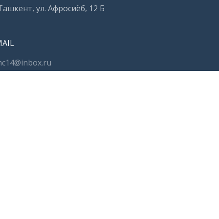
 Ташкент, ул. Афросиёб, 12 Б
MAIL
c14@inbox.ru
ЕЛЕФОН
98 71 252 50 99
98 71 252 50 98